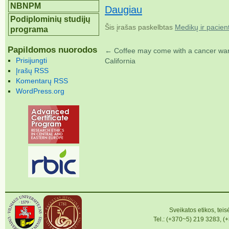
NBNPM
Daugiau
Podiplominių studijų
Šis įrašas paskelbtas
Medikų ir pacien
programa
Papildomos nuorodos
←
Coffee may come with a cancer war
Prisijungti
California
Įrašų RSS
Komentarų RSS
WordPress.org
Sveikatos etikos, teisė
Tel.: (+370~5) 219 3283, (