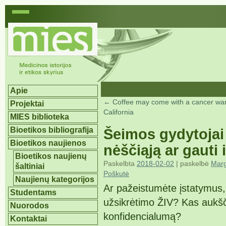
Apie
←
Coffee may come with a cancer war
Projektai
California
MIES biblioteka
Bioetikos bibliografija
Šeimos gydytojai 
Bioetikos naujienos
nėščiąją ar gauti 
Bioetikos naujienų
Paskelbta
2018-02-02
| paskelbė
Marg
šaltiniai
Poškutė
Naujienų kategorijos
Ar pažeistumėte įstatymus, 
Studentams
užsikrėtimo ŽIV? Kas aukšč
Nuorodos
konfidencialumą?
Kontaktai