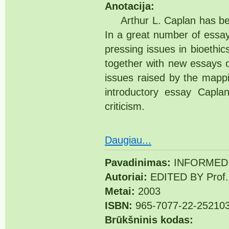
Anotacija:
Arthur L. Caplan has been
In a great number of essa
pressing issues in bioethi
together with new essays 
issues raised by the map
introductory essay Capl
criticism.
Daugiau...
Pavadinimas:
INFORMED
Autoriai:
EDITED BY Prof
Metai:
2003
ISBN:
965-7077-22-25210
Brūkšninis kodas: