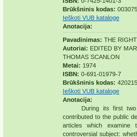
ISBN:
0-7425-1401-3
Brūkšninis kodas:
003075
Ieškoti VUB kataloge
Anotacija:
Pavadinimas:
THE RIGHT
Autoriai:
EDITED BY MAR
THOMAS SCANLON
Metai:
1974
ISBN:
0-691-01979-7
Brūkšninis kodas:
42021
Ieškoti VUB kataloge
Anotacija:
During its first two yea
contributed to the public d
articles which examine 
controversial subject: wheth