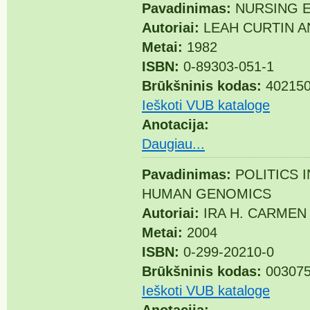
Pavadinimas:
NURSING E
Autoriai:
LEAH CURTIN A
Metai:
1982
ISBN:
0-89303-051-1
Brūkšninis kodas:
40215
Ieškoti VUB kataloge
Anotacija:
Daugiau...
Pavadinimas:
POLITICS 
HUMAN GENOMICS
Autoriai:
IRA H. CARMEN
Metai:
2004
ISBN:
0-299-20210-0
Brūkšninis kodas:
003075
Ieškoti VUB kataloge
Anotacija: