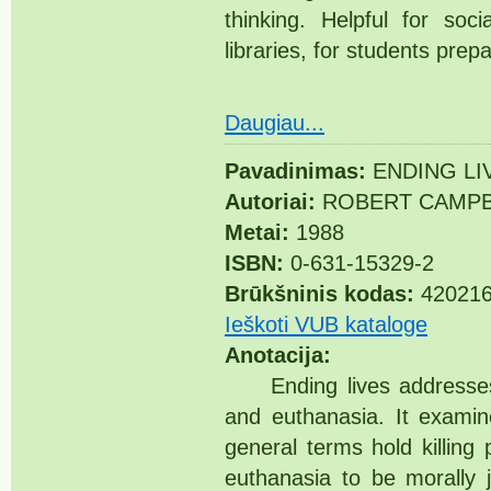
thinking. Helpful for soc
libraries, for students prep
Daugiau...
Pavadinimas:
ENDING LI
Autoriai:
ROBERT CAMPB
Metai:
1988
ISBN:
0-631-15329-2
Brūkšninis kodas:
42021
Ieškoti VUB kataloge
Anotacija:
Ending lives addresses t
and euthanasia. It examin
general terms hold killing
euthanasia to be morally j