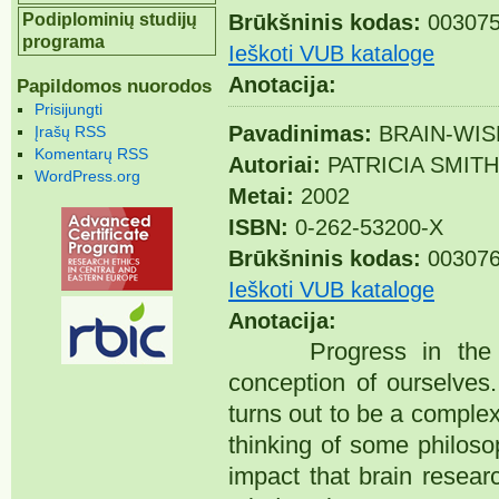
Brūkšninis kodas:
003075
Podiplominių studijų
programa
Ieškoti VUB kataloge
Anotacija:
Papildomos nuorodos
Prisijungti
Pavadinimas:
BRAIN-WIS
Įrašų RSS
Komentarų RSS
Autoriai:
PATRICIA SMIT
WordPress.org
Metai:
2002
ISBN:
0-262-53200-X
Brūkšninis kodas:
003076
Ieškoti VUB kataloge
Anotacija:
Progress in the neu
conception of ourselves.
turns out to be a complex
thinking of some philoso
impact that brain resear