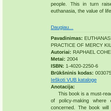
people. This in turn rai
euthanasia, the value of lif
Daugiau...
Pavadinimas:
EUTHANASI
PRACTICE OF MERCY KI
Autoriai:
RAPHAEL COHE
Metai:
2004
ISBN:
1-4020-2250-6
Brūkšninis kodas:
003075
Ieškoti VUB kataloge
Anotacija:
This book is a must-read 
of policy-making where e
concerned. The book will 