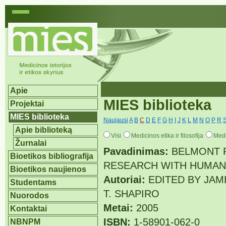
Apie
MIES biblioteka
Projektai
MIES biblioteka
Naujausi
A
B
C
D
E
F
G
H
I
J
K
L
M
N
O
P
R
Apie biblioteką
Visi
Medicinos etika ir filosofija
Medi
Žurnalai
Pavadinimas:
BELMONT R
Bioetikos bibliografija
RESEARCH WITH HUMAN
Bioetikos naujienos
Autoriai:
EDITED BY JAME
Studentams
T. SHAPIRO
Nuorodos
Metai:
2005
Kontaktai
ISBN:
1-58901-062-0
NBNPM