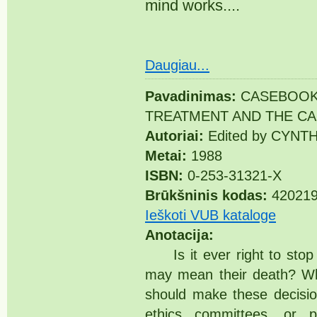
mind works....
Daugiau...
Pavadinimas:
CASEBOOK 
TREATMENT AND THE CA
Autoriai:
Edited by CYNT
Metai:
1988
ISBN:
0-253-31321-X
Brūkšninis kodas:
42021
Ieškoti VUB kataloge
Anotacija:
Is it ever right to stop m
may mean their death? W
should make these decisio
ethics committees, or p