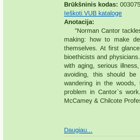
Brūkšninis kodas:
003075
Ieškoti VUB kataloge
Anotacija:
"Norman Cantor tackles t
making: how to make dec
themselves. At first glanc
bioethicists and physicians
with aging, serious illnes
avoiding, this should be
wandering in the woods, t
problem in Cantor`s work.
McCamey & Chilcote Professo
Daugiau...