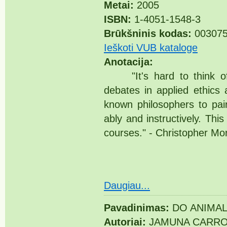
Metai:
2005
ISBN:
1-4051-1548-3
Brūkšninis kodas:
003075
Ieškoti VUB kataloge
Anotacija:
"It's hard to think of a
debates in applied ethics 
known philosophers to pair
ably and instructively. This
courses." - Christopher Morr
Daugiau...
Pavadinimas:
DO ANIMAL
Autoriai:
JAMUNA CARRO