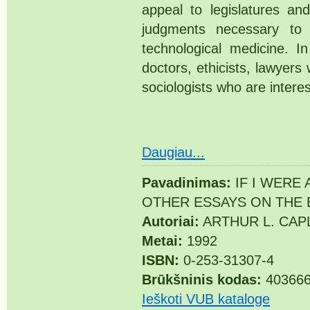
appeal to legislatures a
judgments necessary to 
technological medicine. I
doctors, ethicists, lawyers 
sociologists who are interest
Daugiau...
Pavadinimas:
IF I WERE 
OTHER ESSAYS ON THE 
Autoriai:
ARTHUR L. CAP
Metai:
1992
ISBN:
0-253-31307-4
Brūkšninis kodas:
40366
Ieškoti VUB kataloge