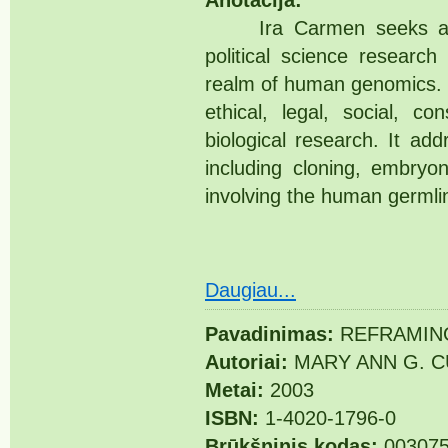
Ira Carmen seeks a fusi
political science researc
realm of human genomics. Po
ethical, legal, social, co
biological research. It ad
including cloning, embryon
involving the human germline
Daugiau...
Pavadinimas:
REFRAMING
Autoriai:
MARY ANN G. 
Metai:
2003
ISBN:
1-4020-1796-0
Brūkšninis kodas:
003075